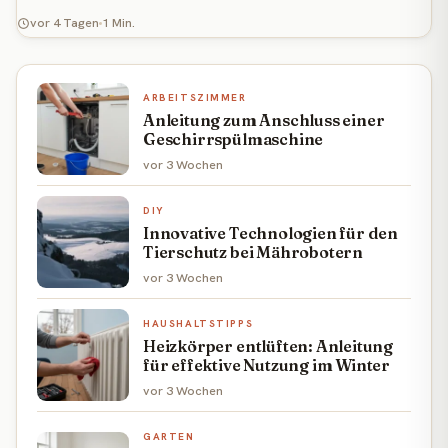
vor 4 Tagen
1 Min.
ARBEITSZIMMER
Anleitung zum Anschluss einer
Geschirrspülmaschine
vor 3 Wochen
DIY
Innovative Technologien für den
Tierschutz bei Mährobotern
vor 3 Wochen
HAUSHALTSTIPPS
Heizkörper entlüften: Anleitung
für effektive Nutzung im Winter
vor 3 Wochen
GARTEN