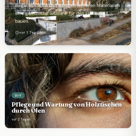
Regal von IKEA und wenigen weiteren Materialien
eine gemütliche Sitzbank für den Flur selbst
bauen.
vor 1 Tag
2 Min.
DIY
Pflege und Wartung von Holztischen
durch Ölen
vor 2 Tagen