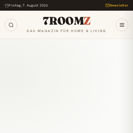
Zum Inhalt springen
Freitag, 7. August 2026
Newsletter
7ROOM
Z
DAS MAGAZIN FÜR HOME & LIVING