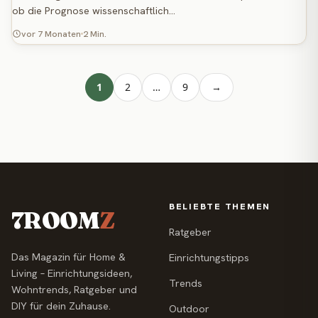
ob die Prognose wissenschaftlich…
vor 7 Monaten
2 Min.
1
2
…
9
→
BELIEBTE THEMEN
7ROOM
Z
Ratgeber
Das Magazin für Home &
Einrichtungstipps
Living – Einrichtungsideen,
Trends
Wohntrends, Ratgeber und
DIY für dein Zuhause.
Outdoor