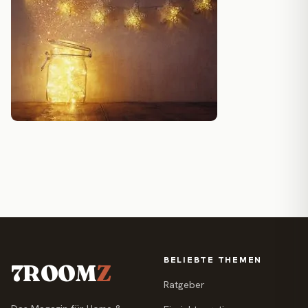
BELIEBTE THEMEN
7ROOM
Z
Ratgeber