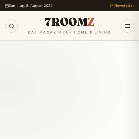
Zum Inhalt springen
Samstag, 8. August 2026
Newsletter
7ROOM
Z
DAS MAGAZIN FÜR HOME & LIVING