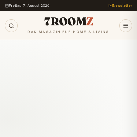
Zum Inhalt springen
Freitag, 7. August 2026
Newsletter
7ROOM
Z
DAS MAGAZIN FÜR HOME & LIVING