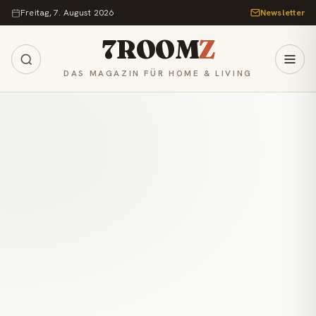
Zum Inhalt springen
Freitag, 7. August 2026
Newsletter
7ROOM
Z
DAS MAGAZIN FÜR HOME & LIVING