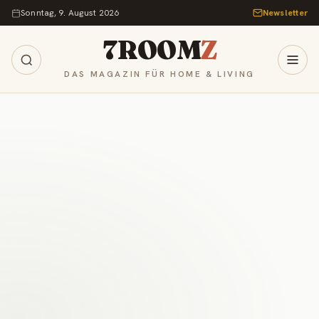
Zum Inhalt springen
Sonntag, 9. August 2026
Newsletter
7ROOM
Z
DAS MAGAZIN FÜR HOME & LIVING