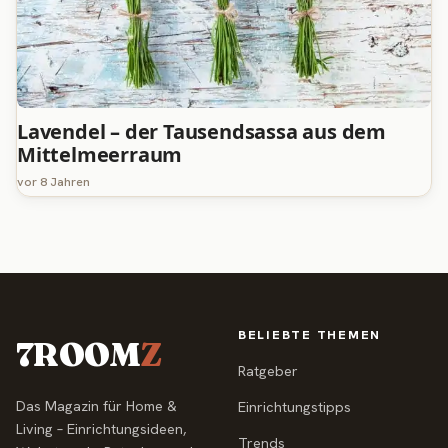
Lavendel – der Tausendsassa aus dem
Mittelmeerraum
vor 8 Jahren
BELIEBTE THEMEN
7ROOM
Z
Ratgeber
Das Magazin für Home &
Einrichtungstipps
Living – Einrichtungsideen,
Trends