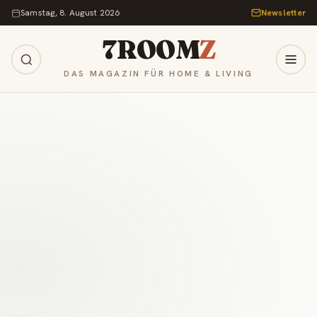
Zum Inhalt springen
Samstag, 8. August 2026
Newsletter
7ROOM
Z
DAS MAGAZIN FÜR HOME & LIVING