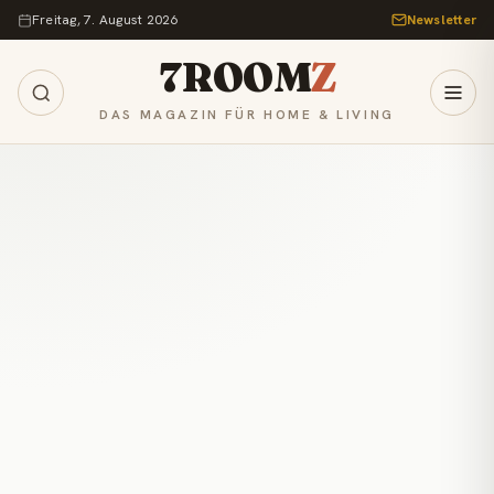
Zum Inhalt springen
Freitag, 7. August 2026
Newsletter
7ROOM
Z
DAS MAGAZIN FÜR HOME & LIVING