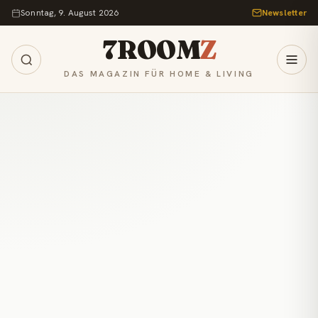
Zum Inhalt springen
Sonntag, 9. August 2026
Newsletter
7ROOM
Z
DAS MAGAZIN FÜR HOME & LIVING