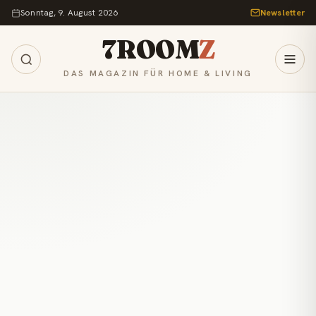
Zum Inhalt springen
Sonntag, 9. August 2026
Newsletter
7ROOM
Z
DAS MAGAZIN FÜR HOME & LIVING