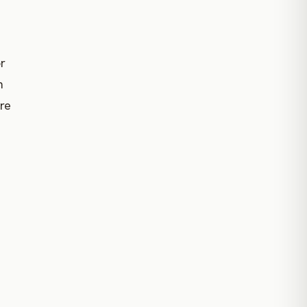
r
n
re