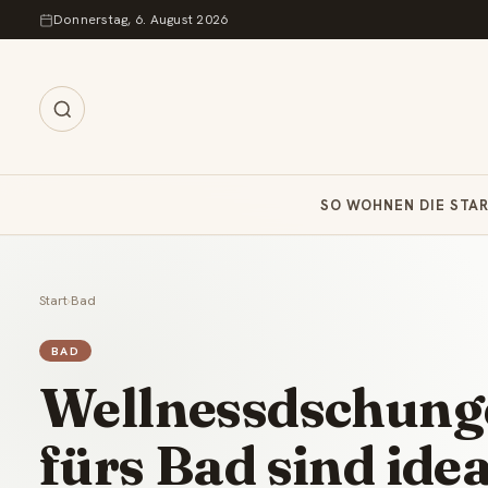
Zum Inhalt springen
Donnerstag, 6. August 2026
SO WOHNEN DIE STA
Start
›
Bad
BAD
Wellnessdschungel
fürs Bad sind idea