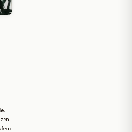
de.
nzen
pfern