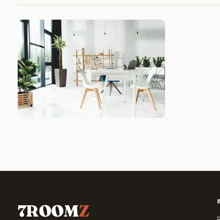
7ROOM
Z