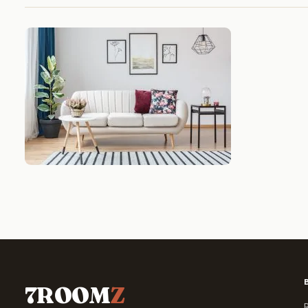
7ROOM
Z