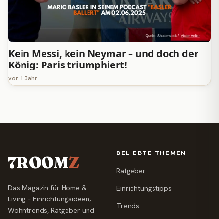
Kein Messi, kein Neymar – und doch der
König: Paris triumphiert!
vor 1 Jahr
BELIEBTE THEMEN
7ROOM
Z
Ratgeber
Das Magazin für Home &
Einrichtungstipps
Living – Einrichtungsideen,
Trends
Wohntrends, Ratgeber und