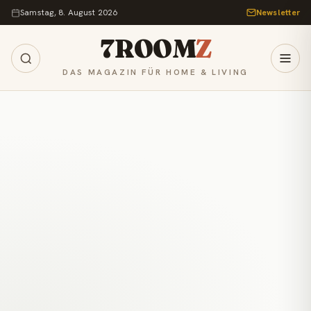
Zum Inhalt springen
Samstag, 8. August 2026
Newsletter
7ROOM
Z
DAS MAGAZIN FÜR HOME & LIVING