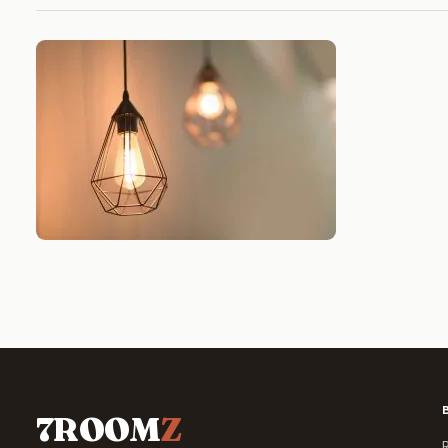
7ROOM
Z