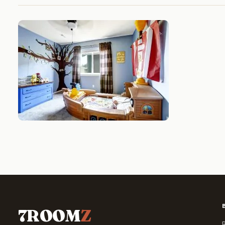
7ROOM
Z