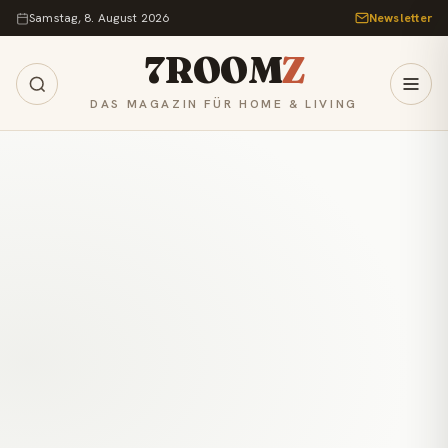
Zum Inhalt springen
Samstag, 8. August 2026
Newsletter
7ROOM
Z
DAS MAGAZIN FÜR HOME & LIVING