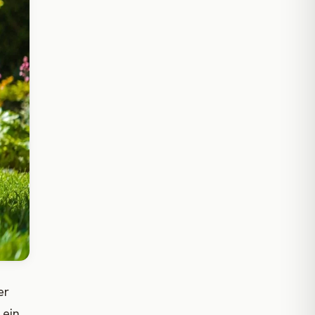
er
 ein