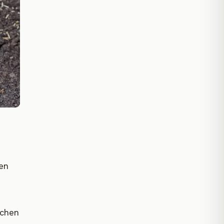
en
schen