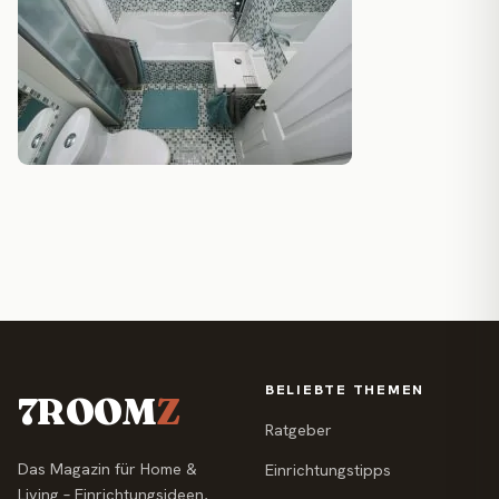
BELIEBTE THEMEN
7ROOM
Z
Ratgeber
Das Magazin für Home &
Einrichtungstipps
Living – Einrichtungsideen,