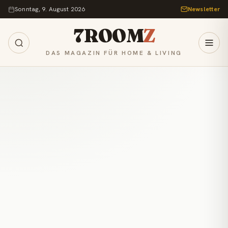
Zum Inhalt springen
Sonntag, 9. August 2026
Newsletter
7ROOM
Z
DAS MAGAZIN FÜR HOME & LIVING