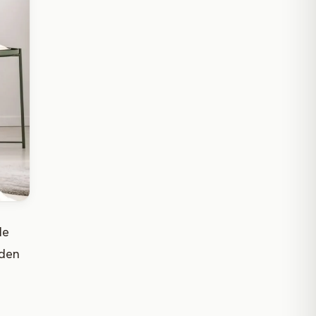
de
 den