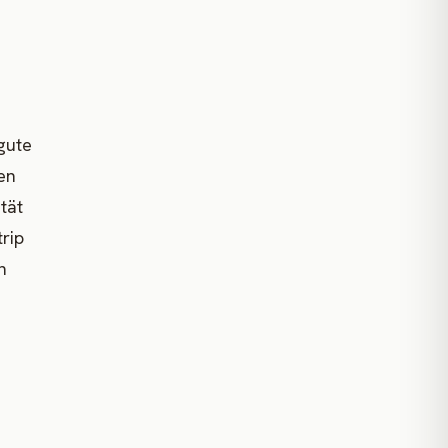
gute
en
tät
rip
n