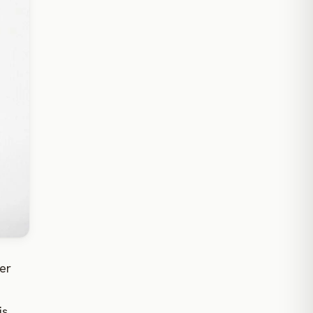
er
is