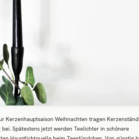
e. Zur Kerzenhauptsaison Weihnachten tragen Kerzenständ
ei. Spätestens jetzt werden Teelichter in schönere
ten Hauptlichtquelle beim Teestündchen. Von günstig b