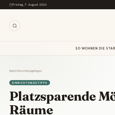
Zum Inhalt springen
Freitag, 7. August 2026
SO WOHNEN DIE STA
Start
›
Einrichtungstipps
EINRICHTUNGSTIPPS
Platzsparende Möb
Räume