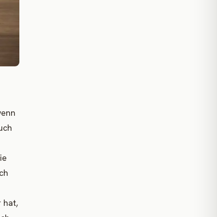
wenn
uch
ie
sch
 hat,