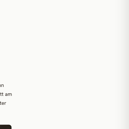
nn
att am
ter