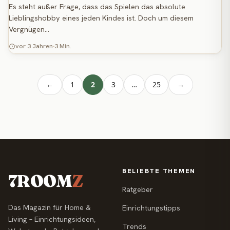
Es steht außer Frage, dass das Spielen das absolute
Lieblingshobby eines jeden Kindes ist. Doch um diesem
Vergnügen…
vor 3 Jahren
3 Min.
←
1
2
3
…
25
→
BELIEBTE THEMEN
7ROOM
Z
Ratgeber
Das Magazin für Home &
Einrichtungstipps
Living – Einrichtungsideen,
Trends