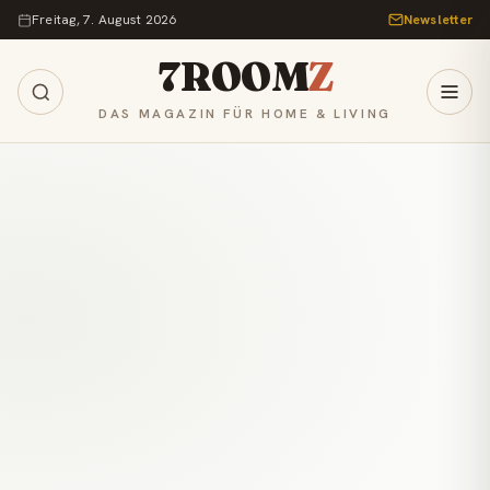
Zum Inhalt springen
Freitag, 7. August 2026
Newsletter
7ROOM
Z
DAS MAGAZIN FÜR HOME & LIVING