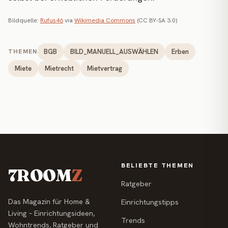
Bildquelle:
Rufus46
via
Wikimedia Commons
(CC BY-SA 3.0)
BGB
BILD_MANUELL_AUSWÄHLEN
Erben
THEMEN
Miete
Mietrecht
Mietvertrag
BELIEBTE THEMEN
7ROOM
Z
Ratgeber
Das Magazin für Home &
Einrichtungstipps
Living – Einrichtungsideen,
Trends
Wohntrends, Ratgeber und