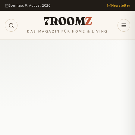
Zum Inhalt springen
Sonntag, 9. August 2026
Newsletter
7ROOM
Z
DAS MAGAZIN FÜR HOME & LIVING