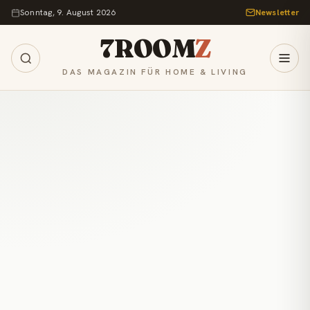
Zum Inhalt springen
Sonntag, 9. August 2026
Newsletter
7ROOM
Z
DAS MAGAZIN FÜR HOME & LIVING