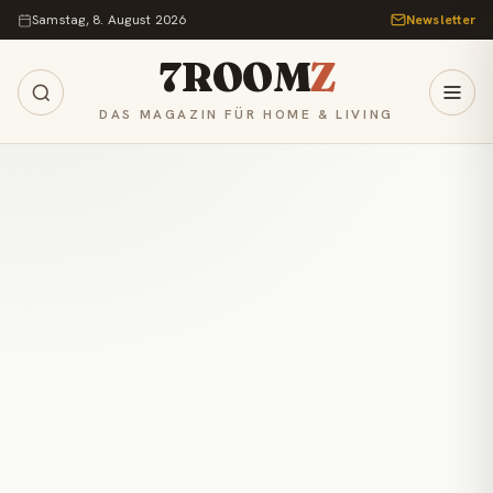
Zum Inhalt springen
Samstag, 8. August 2026
Newsletter
7ROOM
Z
DAS MAGAZIN FÜR HOME & LIVING