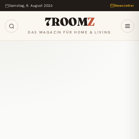
Zum Inhalt springen
Samstag, 8. August 2026
Newsletter
7ROOM
Z
DAS MAGAZIN FÜR HOME & LIVING