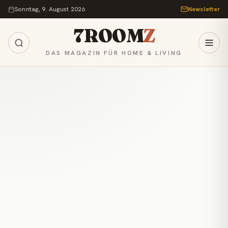
Zum Inhalt springen
Sonntag, 9. August 2026
Newsletter
7ROOM
Z
DAS MAGAZIN FÜR HOME & LIVING