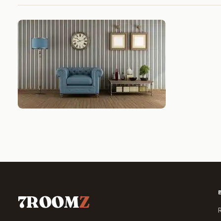
7ROOM
Z