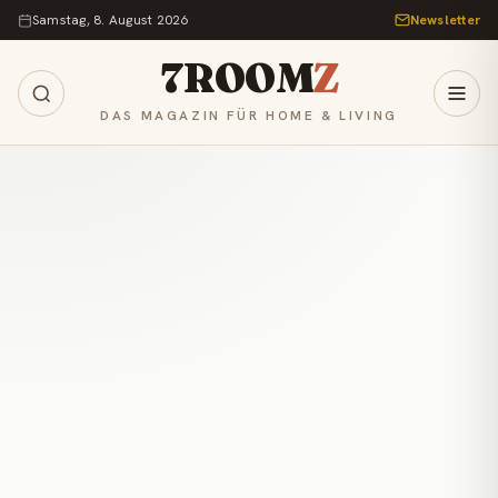
Zum Inhalt springen
Samstag, 8. August 2026
Newsletter
7ROOM
Z
DAS MAGAZIN FÜR HOME & LIVING