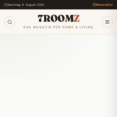
Zum Inhalt springen
Samstag, 8. August 2026
Newsletter
7ROOM
Z
DAS MAGAZIN FÜR HOME & LIVING