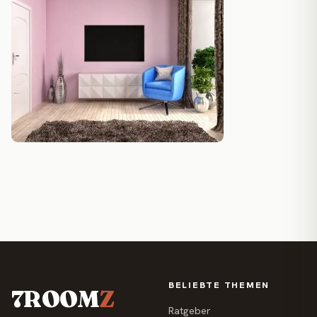
BELIEBTE THEMEN
7ROOM
Z
Ratgeber