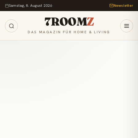
Zum Inhalt springen
Samstag, 8. August 2026
Newsletter
7ROOM
Z
DAS MAGAZIN FÜR HOME & LIVING