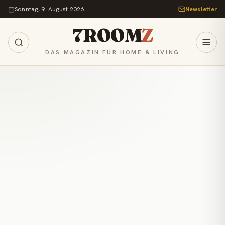
Zum Inhalt springen
Sonntag, 9. August 2026
Newsletter
7ROOM
Z
DAS MAGAZIN FÜR HOME & LIVING