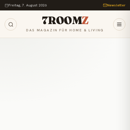
Zum Inhalt springen
Freitag, 7. August 2026
Newsletter
7ROOM
Z
DAS MAGAZIN FÜR HOME & LIVING