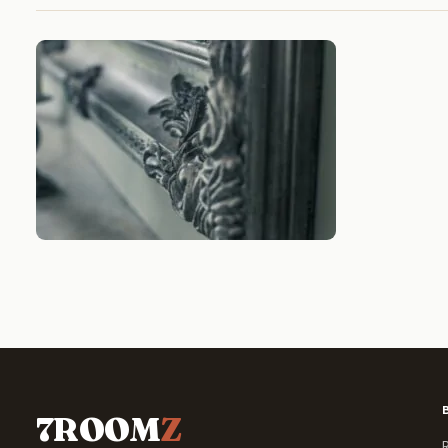
7ROOM
Z