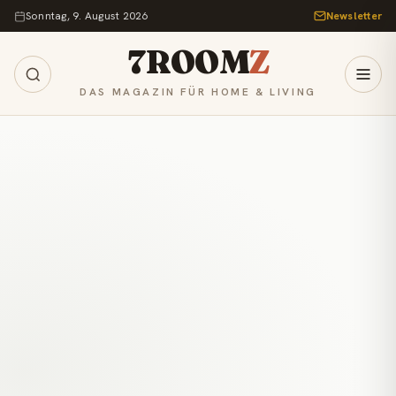
Zum Inhalt springen
Sonntag, 9. August 2026
Newsletter
7ROOM
Z
DAS MAGAZIN FÜR HOME & LIVING