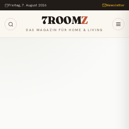
Zum Inhalt springen
Freitag, 7. August 2026
Newsletter
7ROOM
Z
DAS MAGAZIN FÜR HOME & LIVING