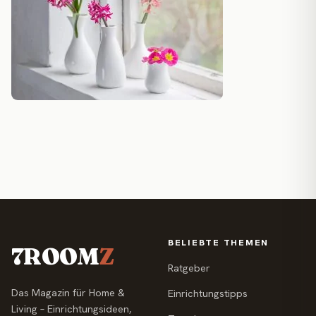
BELIEBTE THEMEN
7ROOM
Z
Ratgeber
Das Magazin für Home &
Einrichtungstipps
Living – Einrichtungsideen,