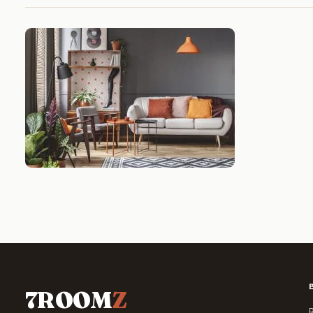
7ROOM
Z