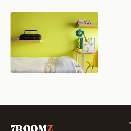
7ROOM
Z