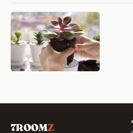
7ROOM
Z