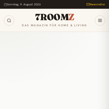
Zum Inhalt springen
Sonntag, 9. August 2026
Newsletter
7ROOM
Z
DAS MAGAZIN FÜR HOME & LIVING