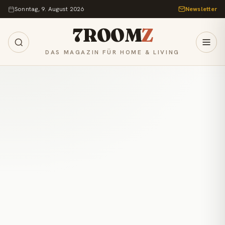
Zum Inhalt springen
Sonntag, 9. August 2026
Newsletter
7ROOM
Z
DAS MAGAZIN FÜR HOME & LIVING