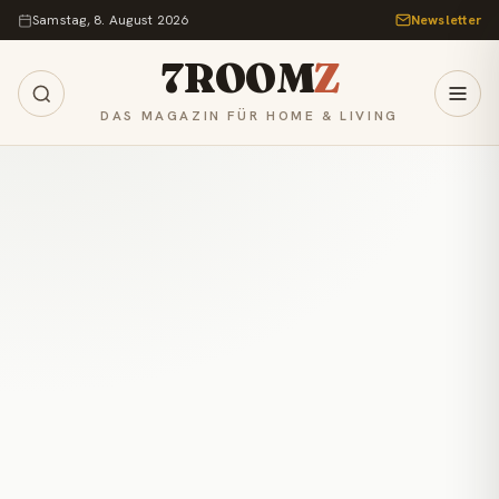
Zum Inhalt springen
Samstag, 8. August 2026
Newsletter
7ROOM
Z
DAS MAGAZIN FÜR HOME & LIVING