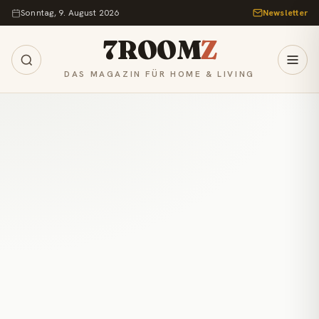
Zum Inhalt springen
Sonntag, 9. August 2026
Newsletter
7ROOM
Z
DAS MAGAZIN FÜR HOME & LIVING