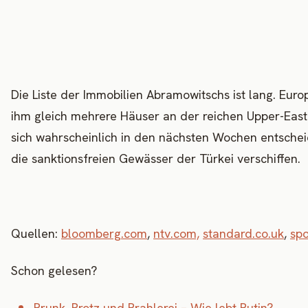
Die Liste der Immobilien Abramowitschs ist lang. Europ
ihm gleich mehrere Häuser an der reichen Upper-East
sich wahrscheinlich in den nächsten Wochen entscheid
die sanktionsfreien Gewässer der Türkei verschiffen.
Quellen:
bloomberg.com
,
ntv.com,
standard.co.uk
,
sp
Schon gelesen?
Prunk, Protz und Prahlerei – Wie lebt Putin?