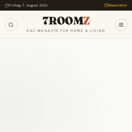
Zum Inhalt springen
Freitag, 7. August 2026
Newsletter
7ROOM
Z
DAS MAGAZIN FÜR HOME & LIVING