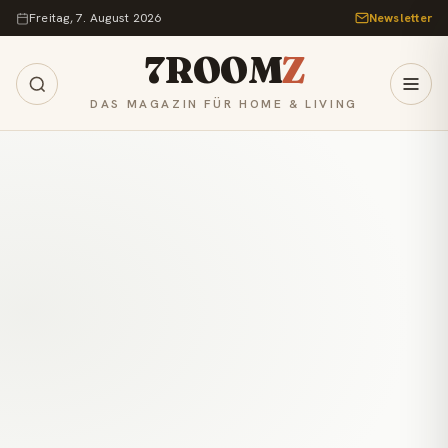
Zum Inhalt springen
Freitag, 7. August 2026
Newsletter
7ROOM
Z
DAS MAGAZIN FÜR HOME & LIVING