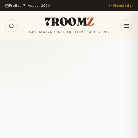
Zum Inhalt springen
Freitag, 7. August 2026
Newsletter
7ROOM
Z
DAS MAGAZIN FÜR HOME & LIVING