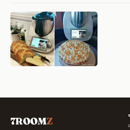
7ROOM
Z